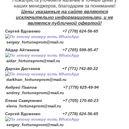
Пожалуйста уточняйте наличие и точные цены у
наших менеджеров, благодарим за понимание!
Цены указанные на сайте являются
исключительно информационными, и не
является публичной офертой!
Сергей Вдовенко
+7 (778) 624-56-65
sergey
_fortuneprom@mail.ru
Айдар Айтжанов
+7 (705) 599-95-47
aidar
_fortuneprom@mail.ru
Дархан Дастанов
+7 (771) 742-80-22
darkhan
_fortuneprom@mail.ru
Андрей Павлов +7 (778) 625-49-94
andrey_fortuneprom@mail.ru
Елена Саверченко +7 (705) 170-60-23
elena_fortuneprom@mail.ru
Сергей Вдовенко
+7 (778) 624-56-65
sergey
_fortuneprom@mail.ru