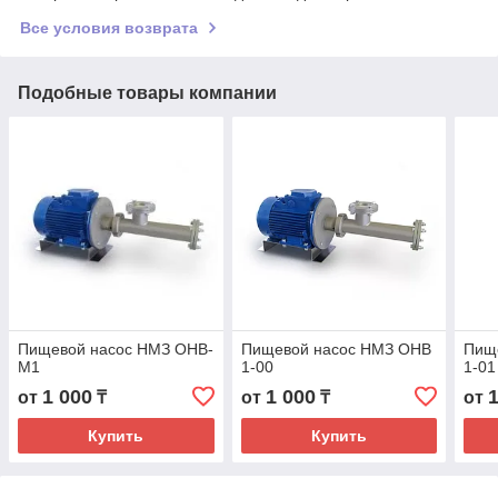
Все условия возврата
Подобные товары компании
Пищевой насос НМЗ ОНВ-
Пищевой насос НМЗ ОНВ
Пищ
М1
1-00
1-01
1 000
1 000
от
₸
от
₸
от
Купить
Купить