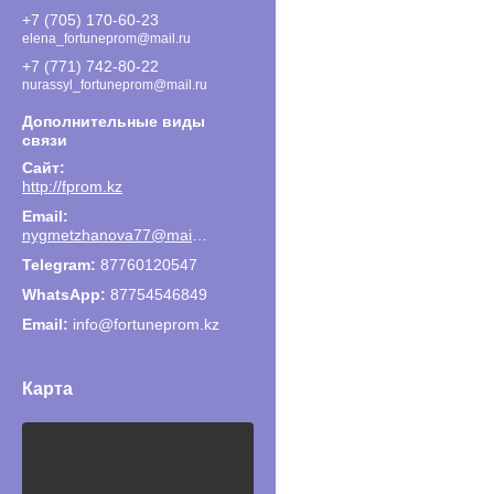
+7 (705) 170-60-23
elena_fortuneprom@mail.ru
+7 (771) 742-80-22
nurassyl_fortuneprom@mail.ru
http://fprom.kz
nygmetzhanova77@mail.ru
87760120547
87754546849
Email
info@fortuneprom.kz
Карта