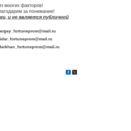
из многих факторов!
лагодарим за понимание!
, и не является публичной
rgey
_fortuneprom@mail.ru
dar
_fortuneprom@mail.ru
darkhan
_fortuneprom@mail.ru