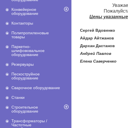
Уважае
Конвейерное
Пожалуйста
оборудование
Цены указанные
Контакторы
Сергей Вдовенко
+7
Полипропиленовые
товары
Айдар Айтжанов
+7 (
Дархан Дастанов
+7 (
Паркетно-
шлифововальное
Андрей Павлов +7
оборудование
Елена Саверченко +
Резервуары
Пескоструйное
оборудование
Сварочное оборудование
Станки
Строительное
оборудование
Трансформаторы /
Частотные