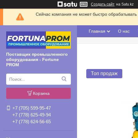
Создать сайт
на Satu.kz
Сейчас компания не может быстро обрабатывать 
Главная
О нас
Поставщик промышленного
оборудования - Fortune
PROM
Топ продаж
Корзина
+7 (705) 599-95-47
+7 (778) 625-49-94
+7 (778) 624-56-65