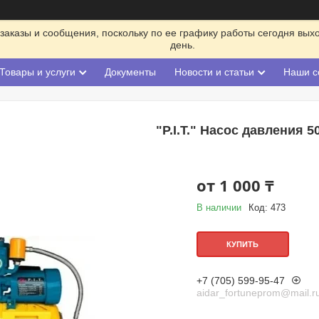
заказы и сообщения, поскольку по ее графику работы сегодня вых
день.
Товары и услуги
Документы
Новости и статьи
Наши с
"P.I.T." Насос давления 5
от
1 000 ₸
В наличии
Код:
473
КУПИТЬ
+7 (705) 599-95-47
aidar_fortuneprom@mail.r