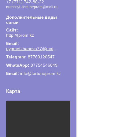
+7 (771) 742-80-22
nurassyl_fortuneprom@mail.ru
http://fprom.kz
nygmetzhanova77@mail.ru
87760120547
87754546849
Email
info@fortuneprom.kz
Карта