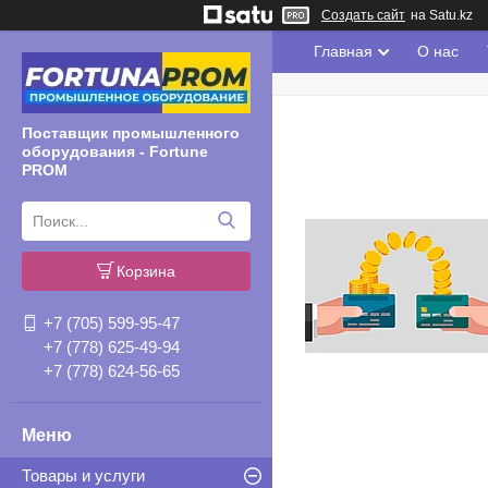
Создать сайт
на Satu.kz
Главная
О нас
Поставщик промышленного
оборудования - Fortune
PROM
Корзина
+7 (705) 599-95-47
+7 (778) 625-49-94
+7 (778) 624-56-65
Товары и услуги