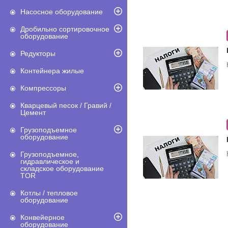
Насосное оборудование
Дробильно сортировочное
оборудование
Редукторы
Контейнера жилые
Компрессоры
Кварцевый песок / Гравий /
Цемент
Грузоподъемное
оборудование
Грузоподъемное,
гидравлическое и
складское оборудование
TOR
Котлы / тепловое
оборудование
Конвейерное
оборудование